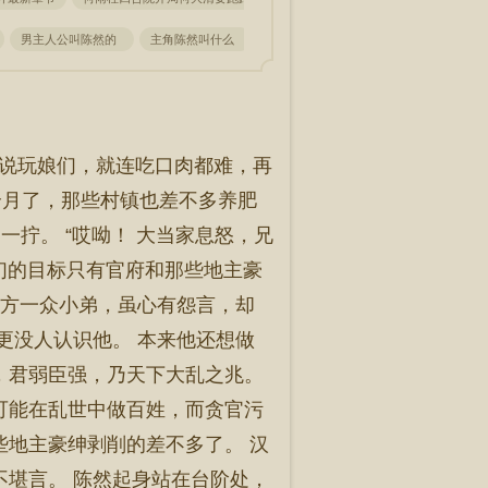
男主人公叫陈然的
主角陈然叫什么
陈然在线阅读
主角陈然的名字
，别说玩娘们，就连吃口肉都难，再
个月了，那些村镇也差不多养肥
一拧。 “哎呦！ 大当家息怒，兄
咱们的目标只有官府和那些地主豪
而下方一众小弟，虽心有怨言，却
更没人认识他。 本来他还想做
，君弱臣强，乃天下大乱之兆。
可能在乱世中做百姓，而贪官污
些地主豪绅剥削的差不多了。 汉
不堪言。 陈然起身站在台阶处，