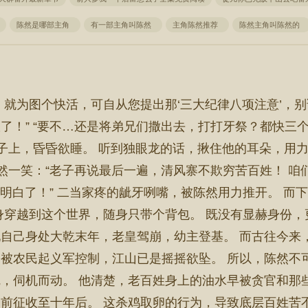
陈然是哪部主角
有一部主角叫陈然
主角陈然推荐
陈然主角叫陈然的
您混，就为图个快活，可自从您提出那‘三大纪律八项注意’
了！” “要不…还是将弟兄们撒出去，打打牙祭？都快三
子上，昏昏欲睡。 听到独眼龙的话，揪住他的耳朵，用力
冷然一笑：“老子再说最后一遍，清风寨不欺穷苦百姓！ 
听明白了！” 二当家疼的龇牙咧嘴，被陈然用力推开。 
身穿越到这个世界，随身只带个背包。 既没有显赫身份，
自己身处大乾末年，老皇驾崩，幼主登基。 而古往今来
被农民起义军控制，江山已是摇摇欲坠。 所以，陈然不
，伺机而动。 他清楚，老百姓身上的油水早被贪官和那
前征收至十年后。 这杀鸡取卵的行为，导致底层百姓苦