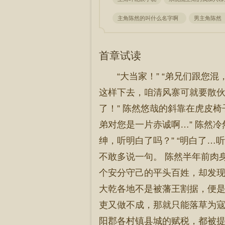
主角陈然的叫什么名字啊
男主角陈然
首章试读
“大当家！” “弟兄们跟
这样下去，咱清风寨可就要散伙
了！” 陈然悠哉的斜靠在虎皮椅
弟对您是一片赤诚啊…” 陈然
绅，听明白了吗？” “明白了…
不敢多说一句。 陈然半年前肉
个安分守己的平头百姓，却发现
大乾各地不是被藩王割据，便是
吏又做不成，那就只能落草为寇
阳郡各村镇县城的赋税，都被提