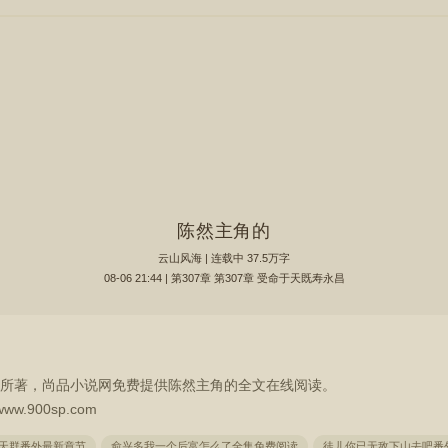
陈然主角的
云山风海
| 连载中 37.5万字
08-06 21:44 | 第307章 第307章 受命于天既寿永昌
所著，尚品小说网免费提供陈然主角的全文在线阅读。
900sp.com
天群番外最新章节
俞兴多我一个后富怎么了全集免费阅读
徒儿你已无敌下山去吧番