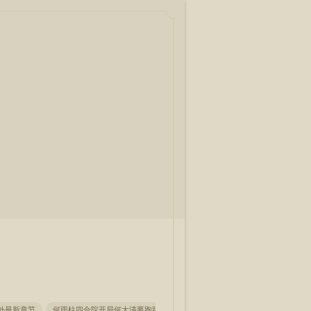
外最新章节
何雨柱四合院开局何大清要跑路全集免费阅读
反贼之路开局抢了和亲公