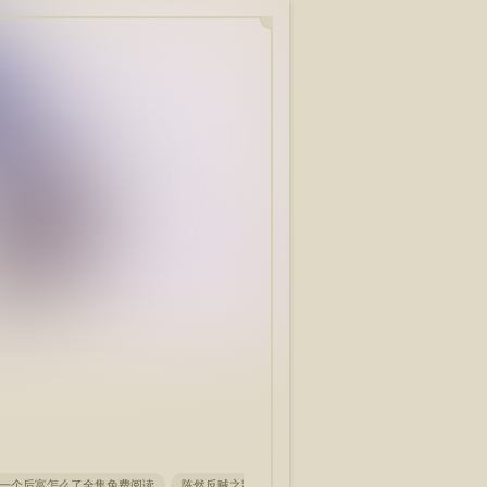
一个后富怎么了全集免费阅读
陈然反贼之路开局抢了和亲公主全集免费阅读
李清婉