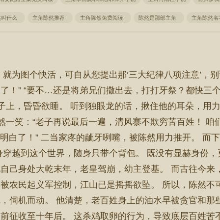
然叫什么
主角陈然推荐
主角陈然免费阅读
陈然是那部主角
主角陈然
您混，就为图个快活，可自从您提出那‘三大纪律八项注意’
了！” “要不…还是将弟兄们撒出去，打打牙祭？都快三
子上，昏昏欲睡。 听到独眼龙的话，揪住他的耳朵，用力
冷然一笑：“老子再说最后一遍，清风寨不欺穷苦百姓！ 
听明白了！” 二当家疼的龇牙咧嘴，被陈然用力推开。 
身穿越到这个世界，随身只带个背包。 既没有显赫身份，
自己身处大乾末年，老皇驾崩，幼主登基。 而古往今来
被农民起义军控制，江山已是摇摇欲坠。 所以，陈然不
，伺机而动。 他清楚，老百姓身上的油水早被贪官和那
前征收至十年后。 这杀鸡取卵的行为，导致底层百姓苦