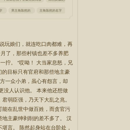
名字
男主角陈然的
主角陈然的名字
陈然在线阅读
主角叫陈然的叫什么
，别说玩娘们，就连吃口肉都难，再
个月了，那些村镇也差不多养肥
一拧。 “哎呦！ 大当家息怒，兄
咱们的目标只有官府和那些地主豪
而下方一众小弟，虽心有怨言，却
更没人认识他。 本来他还想做
，君弱臣强，乃天下大乱之兆。
可能在乱世中做百姓，而贪官污
些地主豪绅剥削的差不多了。 汉
不堪言。 陈然起身站在台阶处，