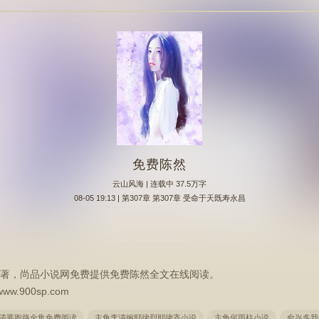
免费陈然
云山风海
| 连载中 37.5万字
08-05 19:13 | 第307章 第307章 受命于天既寿永昌
著，尚品小说网免费提供免费陈然全文在线阅读。
900sp.com
清要跑路全集免费阅读
主角李清婉耶律烈耶律齐小说
主角何雨柱小说
俞兴多我