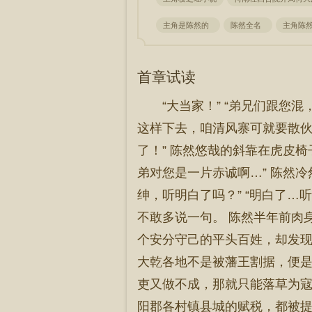
主角是陈然的
陈然全名
主角陈
首章试读
“大当家！” “弟兄们跟
这样下去，咱清风寨可就要散伙
了！” 陈然悠哉的斜靠在虎皮椅
弟对您是一片赤诚啊…” 陈然
绅，听明白了吗？” “明白了…
不敢多说一句。 陈然半年前肉
个安分守己的平头百姓，却发现
大乾各地不是被藩王割据，便是
吏又做不成，那就只能落草为寇
阳郡各村镇县城的赋税，都被提