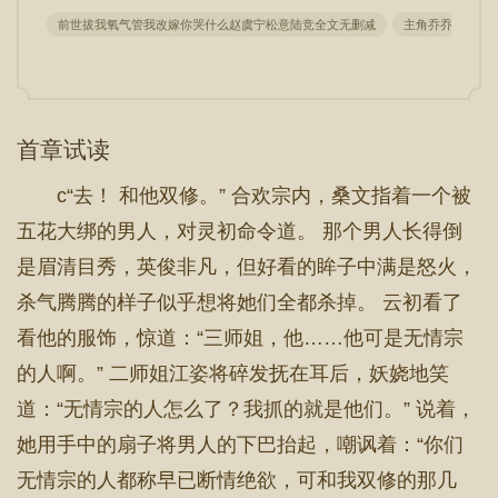
前世拔我氧气管我改嫁你哭什么赵虞宁松意陆竞全文无删减
主角乔乔傅决川
首章试读
c“去！ 和他双修。” 合欢宗内，桑文指着一个被
五花大绑的男人，对灵初命令道。 那个男人长得倒
是眉清目秀，英俊非凡，但好看的眸子中满是怒火，
杀气腾腾的样子似乎想将她们全都杀掉。 云初看了
看他的服饰，惊道：“三师姐，他……他可是无情宗
的人啊。” 二师姐江姿将碎发抚在耳后，妖娆地笑
道：“无情宗的人怎么了？我抓的就是他们。” 说着，
她用手中的扇子将男人的下巴抬起，嘲讽着：“你们
无情宗的人都称早已断情绝欲，可和我双修的那几