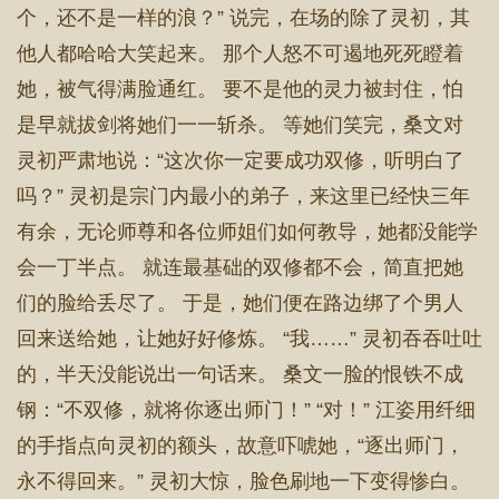
个，还不是一样的浪？” 说完，在场的除了灵初，其
他人都哈哈大笑起来。 那个人怒不可遏地死死瞪着
她，被气得满脸通红。 要不是他的灵力被封住，怕
是早就拔剑将她们一一斩杀。 等她们笑完，桑文对
灵初严肃地说：“这次你一定要成功双修，听明白了
吗？” 灵初是宗门内最小的弟子，来这里已经快三年
有余，无论师尊和各位师姐们如何教导，她都没能学
会一丁半点。 就连最基础的双修都不会，简直把她
们的脸给丢尽了。 于是，她们便在路边绑了个男人
回来送给她，让她好好修炼。 “我……” 灵初吞吞吐吐
的，半天没能说出一句话来。 桑文一脸的恨铁不成
钢：“不双修，就将你逐出师门！” “对！” 江姿用纤细
的手指点向灵初的额头，故意吓唬她，“逐出师门，
永不得回来。” 灵初大惊，脸色刷地一下变得惨白。