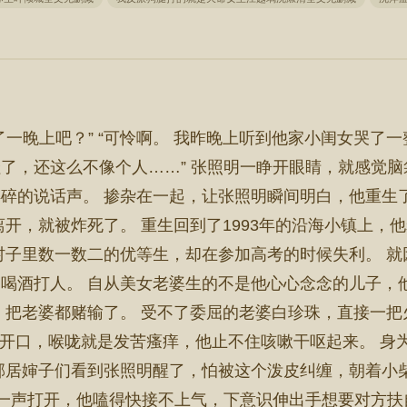
了一晚上吧？” “可怜啊。 我昨晚上听到他家小闺女哭了
了，还这么不像个人……” 张照明一睁开眼睛，就感觉脑
碎的说话声。 掺杂在一起，让张照明瞬间明白，他重生
离开，就被炸死了。 重生回到了1993年的沿海小镇上，
村子里数一数二的优等生，却在参加高考的时候失利。 
喝酒打人。 自从美女老婆生的不是他心心念念的儿子，
，把老婆都赌输了。 受不了委屈的老婆白珍珠，直接一
明一开口，喉咙就是发苦瘙痒，他止不住咳嗽干呕起来。 
邻居婶子们看到张照明醒了，怕被这个泼皮纠缠，朝着小柴
呀一声打开，他嗑得快接不上气，下意识伸出手想要对方扶