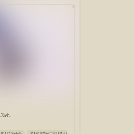
线阅读。
温黎大结局+番外
宋天骄警告死亡游戏禁止作弊笔趣阁首发
警告死亡游戏禁止作弊宋