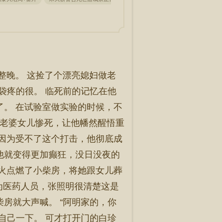
一整晚。 这捡了个漂亮媳妇做老
袋疼的很。 临死前的记忆在他
了。 在试验室做实验的时候，不
他老婆女儿惨死，让他幡然醒悟重
就因为受不了这个打击，他彻底成
他就变得更加癫狂，没日没夜的
把火点燃了小柴房，将她跟女儿葬
身为医药人员，张照明很清楚这是
房就大声喊。 “阿明家的，你
自己一下。 可才打开门的白珍